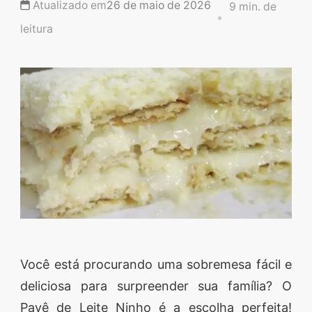
Atualizado em
26 de maio de 2026
9 min. de
Descubra sobremesas
irresistíveis, refeições
leitura
saudáveis e práticas,
além de dicas exclusivas
que vão facilitar sua
vida na cozinha. 🍰🥗
Quer aprender a fazer
um almoço delicioso,
um jantar especial ou
sobremesas de dar água
na boca? Nós temos
tudo o que você
Você está procurando uma sobremesa fácil e
precisa! Explore nosso
deliciosa para surpreender sua família? O
site e descubra técnicas
Pavê de Leite Ninho é a escolha perfeita!
culinárias incríveis,