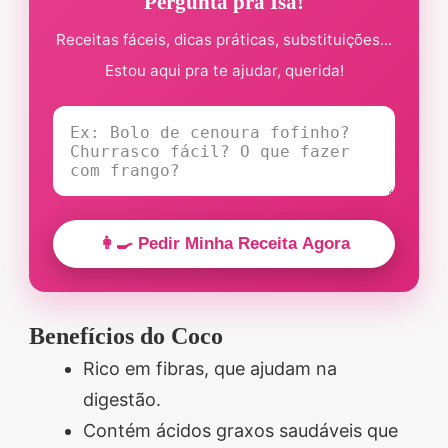
Pergunta pra Isa!
Receitas fáceis, dicas práticas, substituições...
Estou aqui pra te ajudar, querida!
👩‍🍳 Pedir Minha Receita Agora
Benefícios do Coco
Rico em fibras, que ajudam na
digestão.
Contém ácidos graxos saudáveis que