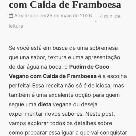
com Calda de Framboesa
Descubra sobremesas
irresistíveis, refeições
Atualizado em
25 de maio de 2026
4 min. de
saudáveis e práticas,
leitura
além de dicas exclusivas
que vão facilitar sua
Se você está em busca de uma sobremesa
vida na cozinha. 🍰🥗
que una sabor, textura e uma apresentação
Quer aprender a fazer
de dar água na boca, o
Pudim de Coco
um almoço delicioso,
Vegano com Calda de Framboesa
é a escolha
um jantar especial ou
perfeita! Essa receita não só é deliciosa, mas
sobremesas de dar água
também é uma excelente opção para quem
na boca? Nós temos
segue uma
dieta
vegana ou deseja
tudo o que você
experimentar novos sabores. Neste post,
precisa! Explore nosso
vamos explorar todos os detalhes sobre
site e descubra técnicas
como preparar essa iguaria que vai conquistar
culinárias incríveis,