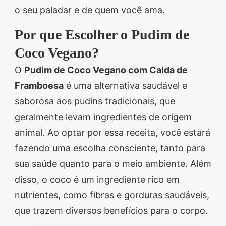
o seu paladar e de quem você ama.
segredos valiosos e
receitas rápidas e fáceis
Por que Escolher o Pudim de
que vão impressionar
Coco Vegano?
todos ao seu redor.
O
Pudim de Coco Vegano com Calda de
Transforme suas
Framboesa
é uma alternativa saudável e
refeições e inspire-se
saborosa aos pudins tradicionais, que
agora mesmo!
geralmente levam ingredientes de origem
animal. Ao optar por essa receita, você estará
fazendo uma escolha consciente, tanto para
sua saúde quanto para o meio ambiente. Além
disso, o coco é um ingrediente rico em
nutrientes, como fibras e gorduras saudáveis,
que trazem diversos benefícios para o corpo.