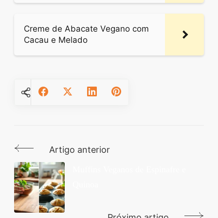
Creme de Abacate Vegano com
Cacau e Melado
Artigo anterior
Navegação
de
Muffins Veganos de Espinafre e
Quinoa
post
Próximo artigo