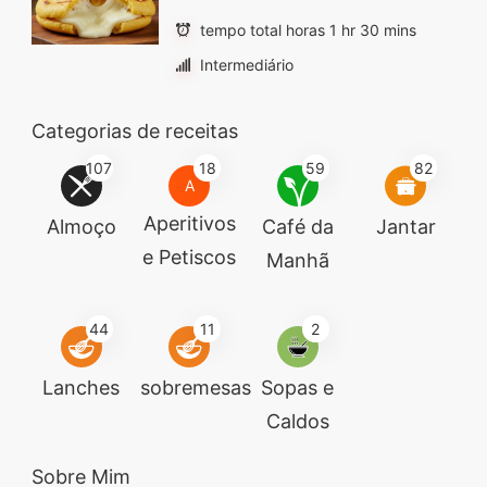
tempo total horas 1 hr 30 mins
Intermediário
Categorias de receitas
107
18
59
82
A
Aperitivos
Almoço
Café da
Jantar
e Petiscos
Manhã
44
11
2
Lanches
sobremesas
Sopas e
Caldos
Sobre Mim