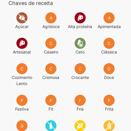
Chaves de receita
A
A
Açúcar
Agridoce
Alta proteína
Apimentada
C
C
Artesanal
Caseiro
Ceto
Clássica
C
C
C
D
Cozimento
Cremosa
Crocante
Doce
Lento
F
F
F
F
Festiva
Fit
Fria
Frita
G