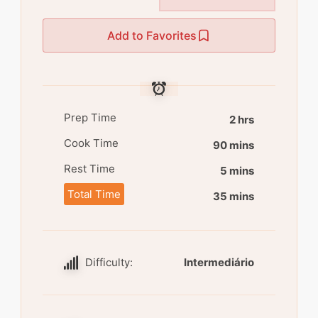
Add to Favorites
Prep Time
2 hrs
Cook Time
90 mins
Rest Time
5 mins
Total Time
35 mins
Difficulty:
Intermediário