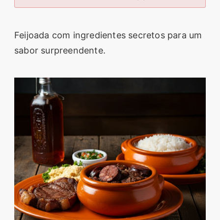
segredos valiosos e
receitas rápidas e fáceis
Feijoada com ingredientes secretos para um
que vão impressionar
sabor surpreendente.
todos ao seu redor.
Transforme suas
refeições e inspire-se
agora mesmo!