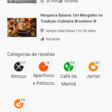
20 mins
Iniciante
Moqueca Baiana: Um Mergulho na
Tradição Culinária Brasileira 🍲
tempo total horas 1 hr 20 mins
Iniciante
Categorias de receitas
107
18
59
82
A
Aperitivos
Almoço
Café da
Jantar
e Petiscos
Manhã
44