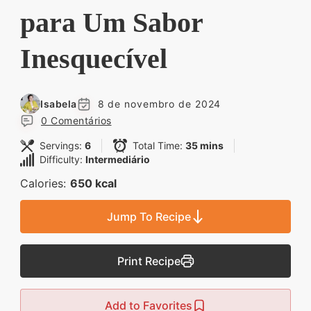
Descubra sobremesas
para Um Sabor
irresistíveis, refeições
Inesquecível
saudáveis e práticas,
além de dicas exclusivas
que vão facilitar sua
Isabela
8 de novembro de 2024
vida na cozinha. 🍰🥗
0 Comentários
Quer aprender a fazer
Servings:
6
Total Time:
35 mins
um almoço delicioso,
Difficulty:
Intermediário
um jantar especial ou
Calories:
650 kcal
sobremesas de dar água
Jump To Recipe
na boca? Nós temos
tudo o que você
Print Recipe
precisa! Explore nosso
site e descubra técnicas
Add to Favorites
culinárias incríveis,