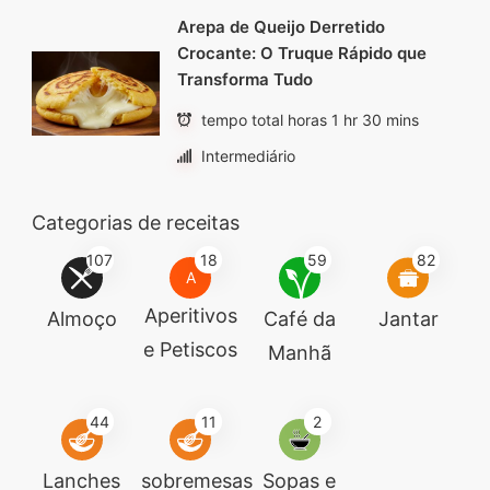
Arepa de Queijo Derretido
Crocante: O Truque Rápido que
Transforma Tudo
tempo total horas 1 hr 30 mins
Intermediário
Categorias de receitas
107
18
59
82
A
Aperitivos
Almoço
Café da
Jantar
e Petiscos
Manhã
44
11
2
Lanches
sobremesas
Sopas e