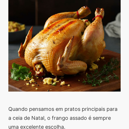
segredos valiosos e
receitas rápidas e fáceis
que vão impressionar
todos ao seu redor.
Transforme suas
refeições e inspire-se
agora mesmo!
Quando pensamos em pratos principais para
a ceia de Natal, o frango assado é sempre
uma excelente escolha.