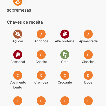
sobremesas
Chaves de receita
A
A
Açúcar
Agridoce
Alta proteína
Apimentada
C
C
Artesanal
Caseiro
Ceto
Clássica
C
C
C
D
Cozimento
Cremosa
Crocante
Doce
Lento
F
F
F
F