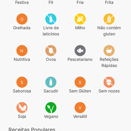
Festiva
Fit
Fria
Frita
G
Grelhada
Livre de
Milho
Não contém
laticínios
gluten
N
Nutritiva
Ovos
Pescetariano
Refeições
Rápidas
S
S
Saborosa
Sacudir
Sem Glúten
Sem nozes
V
Soja
Vegano
Versátil
Receitas Populares