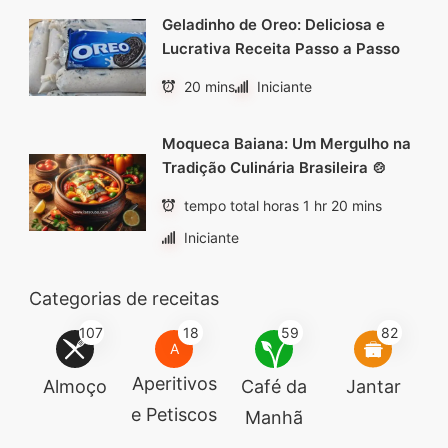
Geladinho de Oreo: Deliciosa e
Lucrativa Receita Passo a Passo
20 mins
Iniciante
Moqueca Baiana: Um Mergulho na
Tradição Culinária Brasileira 🍲
tempo total horas 1 hr 20 mins
Iniciante
Categorias de receitas
107
18
59
82
A
Aperitivos
Almoço
Café da
Jantar
e Petiscos
Manhã