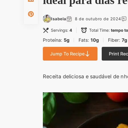
ideal para dias r
Isabela
8 de outubro de 2024
Servings:
4
Total Time:
tempo to
Proteína:
5g
Fats:
10g
Fiber:
7g
Jump To Recipe
Print Re
Receita deliciosa e saudável de n