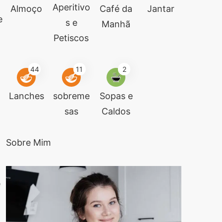
,
Aperitivo
Almoço
Café da
Jantar
e
s e
Manhã
Petiscos
44
11
2
Lanches
sobreme
Sopas e
sas
Caldos
Sobre Mim
é