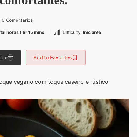
econfortantes.
0 Comentários
tal horas 1 hr 15 mins
Difficulty:
Iniciante
cipe
Add to Favorites
hoque vegano com toque caseiro e rústico