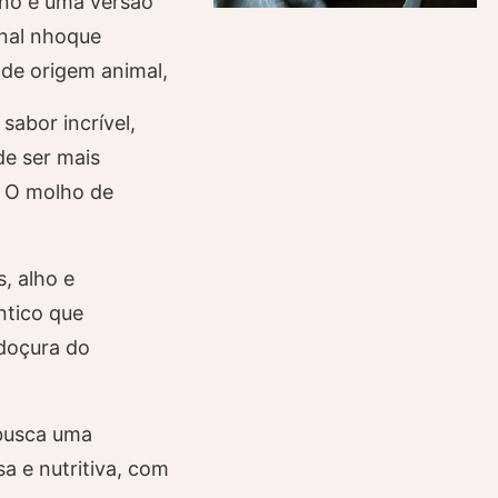
no é uma versão
onal nhoque
s de origem animal,
sabor incrível,
de ser mais
. O molho de
, alho e
ntico que
doçura do
 busca uma
a e nutritiva, com