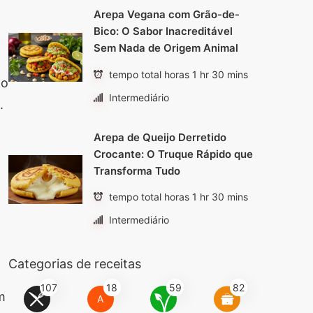
Arepa Vegana com Grão-de-
Bico: O Sabor Inacreditável
Sem Nada de Origem Animal
tempo total horas 1 hr 30 mins
 o
Intermediário
.
Arepa de Queijo Derretido
Crocante: O Truque Rápido que
Transforma Tudo
tempo total horas 1 hr 30 mins
Intermediário
Categorias de receitas
107
18
59
82
m
A