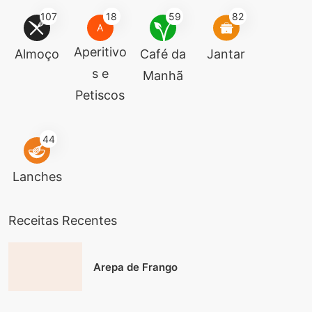
107
18
59
82
A
Aperitivo
Almoço
Café da
Jantar
s e
Manhã
Petiscos
44
Lanches
Receitas Recentes
Arepa de Frango