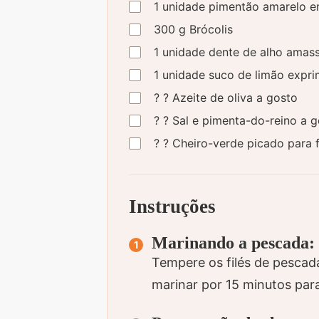
1
unidade
pimentão amarelo em
300
g
Brócolis
1
unidade
dente de alho amas
1
unidade
suco de limão expri
?
?
Azeite de oliva a gosto
?
?
Sal e pimenta-do-reino a g
?
?
Cheiro-verde picado para f
Instruções
Marinando a pescada:
Tempere os filés de pescada
marinar por 15 minutos par