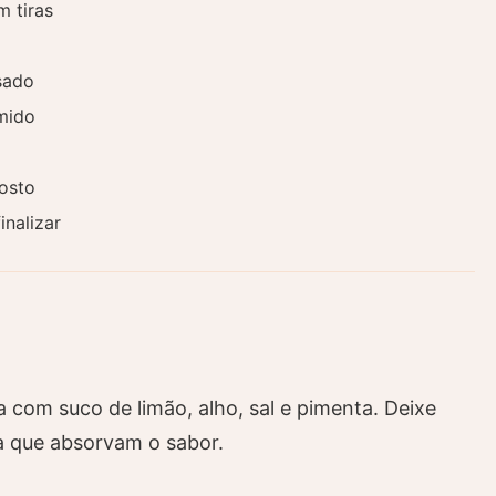
 tiras
sado
mido
osto
inalizar
 com suco de limão, alho, sal e pimenta. Deixe
a que absorvam o sabor.