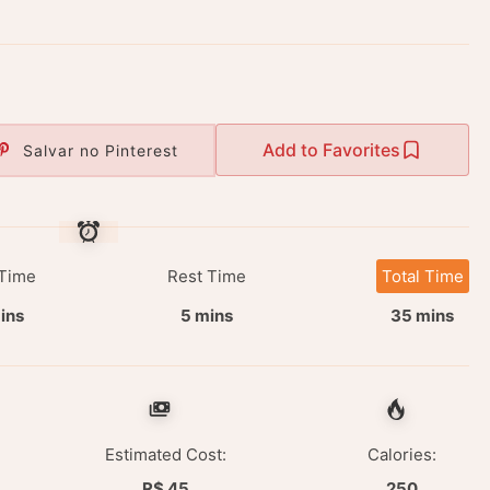
Add to Favorites
Salvar no Pinterest
Time
Rest Time
Total Time
ins
5 mins
35 mins
Estimated Cost:
Calories:
R$ 45
250