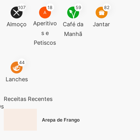
107
18
59
82
A
Aperitivo
Almoço
Café da
Jantar
s e
Manhã
Petiscos
44
Lanches
Receitas Recentes
Os
Arepa de Frango