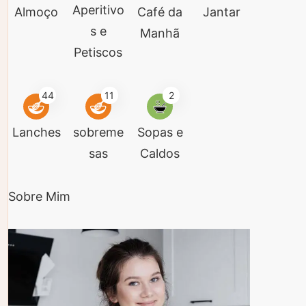
Aperitivo
Almoço
Café da
Jantar
s e
Manhã
Petiscos
44
11
2
Lanches
sobreme
Sopas e
sas
Caldos
Sobre Mim