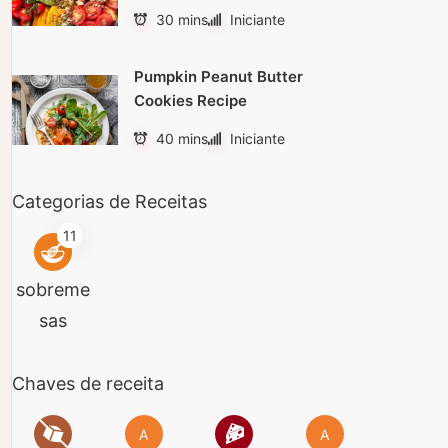
30 mins
Iniciante
Pumpkin Peanut Butter
Cookies Recipe
40 mins
Iniciante
Categorias de Receitas
11
sobreme
sas
Chaves de receita
A
A