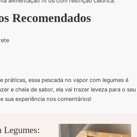
a alimentação fit ou com restrição calórica.
s Recomendados
rete
 e práticas, essa pescada no vapor com legumes é
zer e cheia de sabor, ela vai trazer leveza para o seu
he sua experiência nos comentários!
m Legumes: