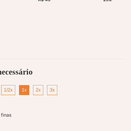
necessário
1/2x
1x
2x
3x
finas