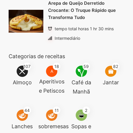
Arepa de Queijo Derretido
Crocante: O Truque Rápido que
Transforma Tudo
tempo total horas 1 hr 30 mins
Intermediário
Categorias de receitas
107
18
59
82
A
Aperitivos
Almoço
Café da
Jantar
e Petiscos
Manhã
44
11
2
Lanches
sobremesas
Sopas e