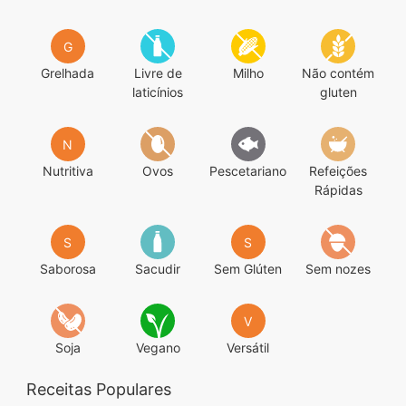
G
Grelhada
Livre de
Milho
Não contém
laticínios
gluten
N
Nutritiva
Ovos
Pescetariano
Refeições
Rápidas
S
S
Saborosa
Sacudir
Sem Glúten
Sem nozes
V
Soja
Vegano
Versátil
Receitas Populares