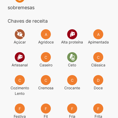
sobremesas
Chaves de receita
A
A
Açúcar
Agridoce
Alta proteína
Apimentada
C
C
Artesanal
Caseiro
Ceto
Clássica
C
C
C
D
Cozimento
Cremosa
Crocante
Doce
Lento
F
F
F
F
Festiva
Fit
Fria
Frita