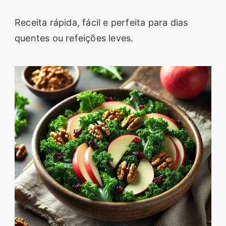
segredos valiosos e
Receita rápida, fácil e perfeita para dias
receitas rápidas e fáceis
quentes ou refeições leves.
que vão impressionar
todos ao seu redor.
Transforme suas
refeições e inspire-se
agora mesmo!