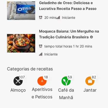
Geladinho de Oreo: Deliciosa e
Lucrativa Receita Passo a Passo
20 mins
Iniciante
Moqueca Baiana: Um Mergulho na
Tradição Culinária Brasileira 🍲
tempo total horas 1 hr 20 mins
Iniciante
Categorias de receitas
107
18
59
82
A
Aperitivos
Almoço
Café da
Jantar
e Petiscos
Manhã