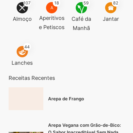
107
18
59
82
A
Aperitivos
Almoço
Café da
Jantar
e Petiscos
Manhã
44
Lanches
Receitas Recentes
Arepa de Frango
Arepa Vegana com Grão-de-Bico:
O Sabor Inacreditável Sem Nada