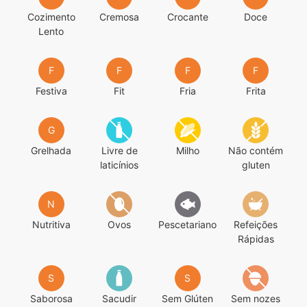
Cozimento
Cremosa
Crocante
Doce
Lento
F
F
F
F
Festiva
Fit
Fria
Frita
G
Grelhada
Livre de
Milho
Não contém
laticínios
gluten
N
Nutritiva
Ovos
Pescetariano
Refeições
Rápidas
S
S
Saborosa
Sacudir
Sem Glúten
Sem nozes