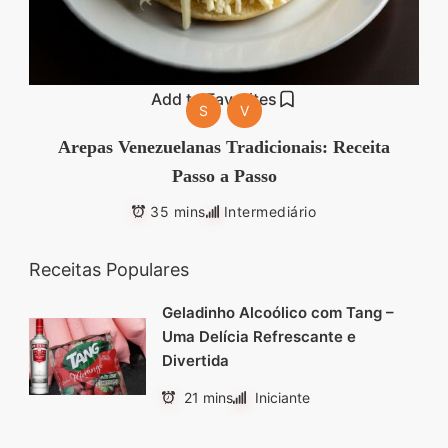
segredos valiosos e
receitas rápidas e fáceis
que vão impressionar
Add to Favorites
S
V
todos ao seu redor.
Arepas Venezuelanas Tradicionais: Receita
Transforme suas
Passo a Passo
refeições e inspire-se
35 mins
Intermediário
agora mesmo!
Receitas Populares
Geladinho Alcoólico com Tang –
Uma Delícia Refrescante e
Divertida
21 mins
Iniciante