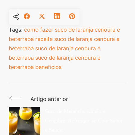
Tags:
como fazer suco de laranja cenoura e
beterraba
receita suco de laranja cenoura e
beterraba
suco de laranja cenoura e
beterraba
suco de laranja cenoura e
beterraba benefícios
Artigo anterior
Navegação
de
Suco de Melancia, Limão e
Gengibre: Refresque-se Com Sabor
post
e Saúde!