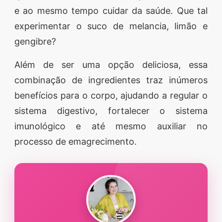
e ao mesmo tempo cuidar da saúde. Que tal
segredos valiosos e
experimentar o suco de melancia, limão e
receitas rápidas e fáceis
gengibre?
que vão impressionar
todos ao seu redor.
Além de ser uma opção deliciosa, essa
Transforme suas
combinação de ingredientes traz inúmeros
refeições e inspire-se
benefícios para o corpo, ajudando a regular o
agora mesmo!
sistema digestivo, fortalecer o sistema
imunológico e até mesmo auxiliar no
processo de emagrecimento.