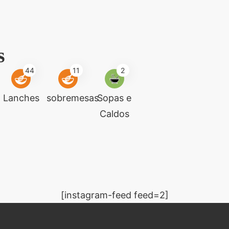
s
44
11
2
Lanches
sobremesas
Sopas e
Caldos
[instagram-feed feed=2]