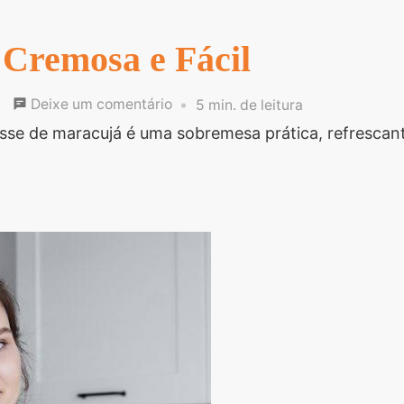
Cremosa e Fácil
em
Deixe um comentário
5 min. de leitura
Mousse
se de maracujá é uma sobremesa prática, refrescante
de
Maracujá
Cremosa
e
Fácil