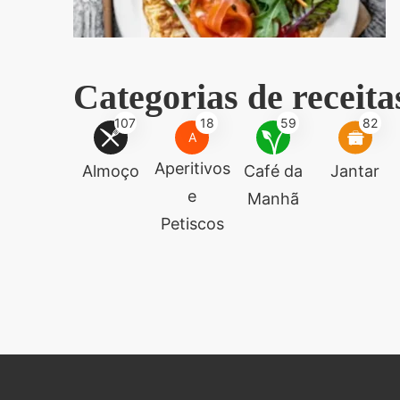
Categorias de receita
107
18
59
82
A
Aperitivos
Almoço
Café da
Jantar
e
Manhã
Petiscos