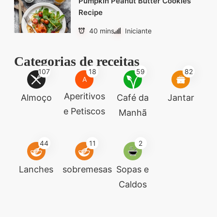
Pumpkin Peanut Butter Cookies
Recipe
40 mins
Iniciante
Categorias de receitas
107
18
59
82
A
Aperitivos
Almoço
Café da
Jantar
e Petiscos
Manhã
44
11
2
Lanches
sobremesas
Sopas e
Caldos