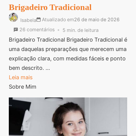
Brigadeiro Tradicional
segredos valiosos e
receitas rápidas e fáceis
Atualizado em
26 de maio de 2026
Isabela
que vão impressionar
em
26 comentários
5 min. de leitura
todos ao seu redor.
Brigadeiro
Brigadeiro Tradicional Brigadeiro Tradicional é
Transforme suas
Tradicional
uma daquelas preparações que merecem uma
refeições e inspire-se
explicação clara, com medidas fáceis e ponto
agora mesmo!
bem descrito. …
Leia mais
Sobre Mim