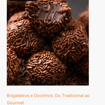
Descubra sobremesas
irresistíveis, refeições
saudáveis e práticas,
além de dicas exclusivas
que vão facilitar sua
vida na cozinha. 🍰🥗
Quer aprender a fazer
um almoço delicioso,
um jantar especial ou
sobremesas de dar água
na boca? Nós temos
tudo o que você
precisa! Explore nosso
Brigadeiros e Docinhos: Do Tradicional ao
site e descubra técnicas
Gourmet
culinárias incríveis,