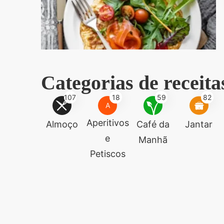
Categorias de receita
107
18
59
82
A
Aperitivos
Almoço
Café da
Jantar
e
Manhã
Petiscos