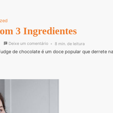
ized
om 3 Ingredientes
em
Deixe um comentário
8 min. de leitura
Fudge
fudge de chocolate é um doce popular que derrete n
de
Chocolate
com
3
Ingredientes