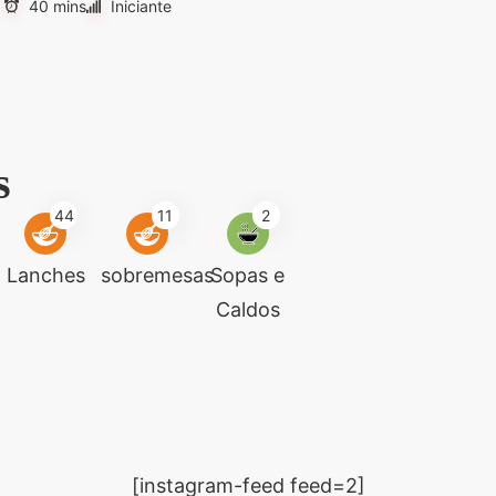
40 mins
Iniciante
s
44
11
2
Lanches
sobremesas
Sopas e
Caldos
[instagram-feed feed=2]