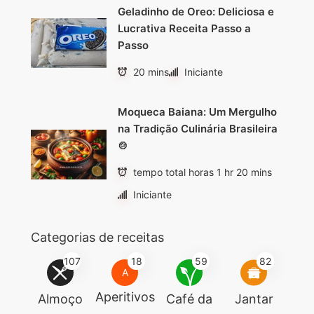
Geladinho de Oreo: Deliciosa e
Lucrativa Receita Passo a
Passo
20 mins
Iniciante
Moqueca Baiana: Um Mergulho
na Tradição Culinária Brasileira
🍲
tempo total horas 1 hr 20 mins
Iniciante
Categorias de receitas
107
18
59
82
A
Aperitivos
Almoço
Café da
Jantar