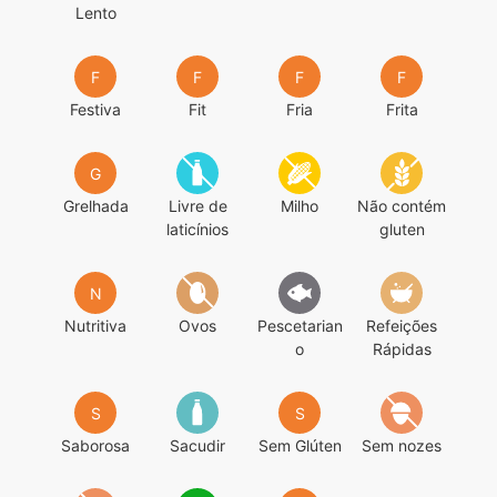
Lento
F
F
F
F
Festiva
Fit
Fria
Frita
G
Grelhada
Livre de
Milho
Não contém
laticínios
gluten
N
Nutritiva
Ovos
Pescetarian
Refeições
o
Rápidas
S
S
Saborosa
Sacudir
Sem Glúten
Sem nozes