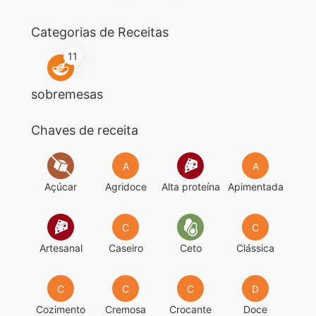
Categorias de Receitas
11
sobremesas
Chaves de receita
A
A
Açúcar
Agridoce
Alta proteína
Apimentada
C
C
Artesanal
Caseiro
Ceto
Clássica
C
C
C
D
Cozimento
Cremosa
Crocante
Doce