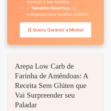
especial à sua cozinha.
✅
Tamanho Generoso:
12
polegadas para receitas maiores.
🛒 Quero Garantir a Minha!
Arepa Low Carb de
Farinha de Amêndoas: A
Receita Sem Glúten que
Vai Surpreender seu
Paladar