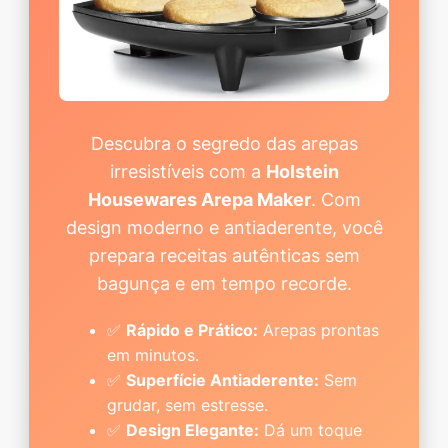
Descubra o segredo das arepas
irresistíveis com a
Holstein
Housewares Arepa Maker
. Com
design moderno e antiaderente, você
prepara receitas autênticas sem
bagunça e em tempo recorde.
✅
Rápido e Prático:
Arepas prontas
em minutos.
✅
Superfície Antiaderente:
Sem
grudar, sem estresse.
✅
Design Elegante:
Dá um toque