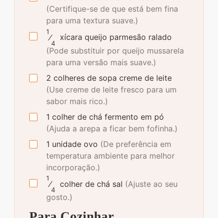
(Certifique-se de que está bem fina
para uma textura suave.)
1
⁄
xícara
queijo parmesão ralado
4
(Pode substituir por queijo mussarela
para uma versão mais suave.)
2
colheres de sopa
creme de leite
(Use creme de leite fresco para um
sabor mais rico.)
1
colher de chá
fermento em pó
(Ajuda a arepa a ficar bem fofinha.)
1
unidade
ovo
(De preferência em
temperatura ambiente para melhor
incorporação.)
1
⁄
colher de chá
sal
(Ajuste ao seu
4
gosto.)
Para Cozinhar