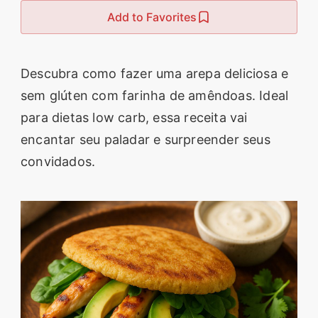
Add to Favorites
segredos valiosos e
receitas rápidas e fáceis
que vão impressionar
Descubra como fazer uma arepa deliciosa e
todos ao seu redor.
sem glúten com farinha de amêndoas. Ideal
Transforme suas
para dietas low carb, essa receita vai
refeições e inspire-se
encantar seu paladar e surpreender seus
agora mesmo!
convidados.