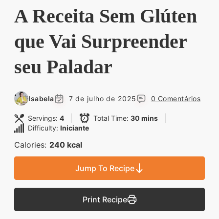
Descubra sobremesas
A Receita Sem Glúten
irresistíveis, refeições
que Vai Surpreender
saudáveis e práticas,
além de dicas exclusivas
seu Paladar
que vão facilitar sua
vida na cozinha. 🍰🥗
Quer aprender a fazer
Isabela
7 de julho de 2025
0 Comentários
um almoço delicioso,
Servings:
4
Total Time:
30 mins
um jantar especial ou
Difficulty:
Iniciante
sobremesas de dar água
Calories:
240 kcal
na boca? Nós temos
Jump To Recipe
tudo o que você
precisa! Explore nosso
Print Recipe
site e descubra técnicas
culinárias incríveis,