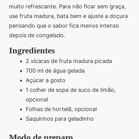
muito refrescante. Para não ficar sem graça,
segredos valiosos e
use fruta madura, bata bem e ajuste a doçura
receitas rápidas e fáceis
pensando que o sabor fica menos intenso
que vão impressionar
depois de congelado.
todos ao seu redor.
Transforme suas
Ingredientes
refeições e inspire-se
2 xícaras de fruta madura picada
agora mesmo!
700 ml de água gelada
Açúcar a gosto
1 colher de sopa de suco de limão,
opcional
Folhas de hortelã, opcional
Saquinhos para geladinho
Modo de preparo