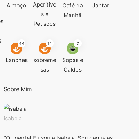
Aperitivo
Almoço
Café da
Jantar
s e
Manhã
es
Petiscos
s
44
11
2
Lanches
sobreme
Sopas e
sas
Caldos
Sobre Mim
isabela
"Oi, gente! Eu sou a Isabela. Sou daquelas