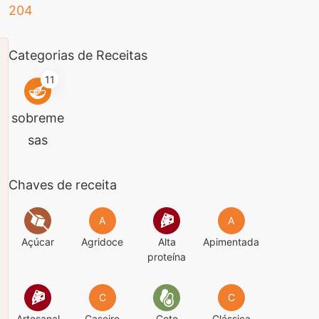
Categorias de Receitas
11
sobreme
sas
Chaves de receita
A
A
Açúcar
Agridoce
Alta
Apimentada
proteína
C
C
Artesanal
Caseiro
Ceto
Clássica