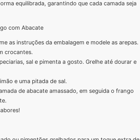
 forma equilibrada, garantindo que cada camada seja
ango com Abacate
rme as instruções da embalagem e modele as arepas.
em crocantes.
eciarias, sal e pimenta a gosto. Grelhe até dourar e
imão e uma pitada de sal.
camada de abacate amassado, em seguida o frango
te.
sabores!
cado ou pimentões grelhados para um toque extra de