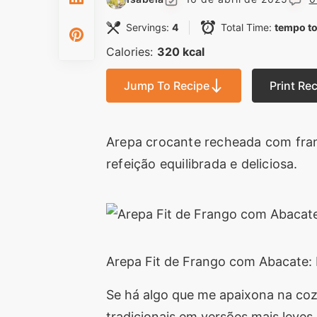
Servings:
4
Total Time:
tempo to
Calories:
320 kcal
Jump To Recipe
Print Re
Arepa crocante recheada com fran
refeição equilibrada e deliciosa.
Arepa Fit de Frango com Abacate: 
Se há algo que me apaixona na cozi
tradicionais em versões mais leves