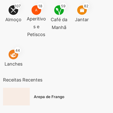
107
18
59
82
A
Aperitivo
Almoço
Café da
Jantar
s e
Manhã
Petiscos
44
Lanches
Receitas Recentes
Arepa de Frango