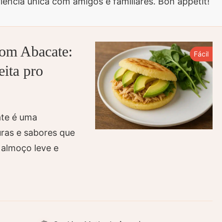
iência única com amigos e familiares. Bon appétit!
com Abacate:
Fácil
eita pro
ate é uma
uras e sabores que
m almoço leve e