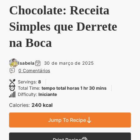
Descubra sobremesas
Chocolate: Receita
irresistíveis, refeições
Simples que Derrete
saudáveis e práticas,
além de dicas exclusivas
na Boca
que vão facilitar sua
vida na cozinha. 🍰🥗
Quer aprender a fazer
Isabela
30 de março de 2025
0 Comentários
um almoço delicioso,
um jantar especial ou
Servings:
8
Total Time:
tempo total horas 1 hr 30 mins
sobremesas de dar água
Difficulty:
Iniciante
na boca? Nós temos
Calories:
240 kcal
tudo o que você
precisa! Explore nosso
Jump To Recipe
site e descubra técnicas
culinárias incríveis,