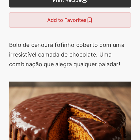
Print Recipe
segredos valiosos e
receitas rápidas e fáceis
Add to Favorites
que vão impressionar
todos ao seu redor.
Bolo de cenoura fofinho coberto com uma
Transforme suas
irresistível camada de chocolate. Uma
refeições e inspire-se
combinação que alegra qualquer paladar!
agora mesmo!