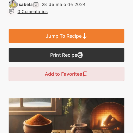
Descubra sobremesas
Isabela
28 de maio de 2024
0 Comentários
irresistíveis, refeições
saudáveis e práticas,
além de dicas exclusivas
Jump To Recipe
que vão facilitar sua
vida na cozinha. 🍰🥗
Print Recipe
Quer aprender a fazer
um almoço delicioso,
Add to Favorites
um jantar especial ou
sobremesas de dar água
na boca? Nós temos
tudo o que você
precisa! Explore nosso
site e descubra técnicas
culinárias incríveis,