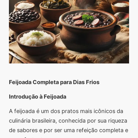
segredos valiosos e
receitas rápidas e fáceis
que vão impressionar
todos ao seu redor.
Transforme suas
refeições e inspire-se
agora mesmo!
Feijoada Completa para Dias Frios
Introdução à Feijoada
A feijoada é um dos pratos mais icônicos da
culinária brasileira, conhecida por sua riqueza
de sabores e por ser uma refeição completa e