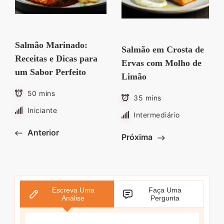
Salmão Marinado:
Salmão em Crosta de
Receitas e Dicas para
Ervas com Molho de
um Sabor Perfeito
Limão
50 mins
35 mins
Iniciante
Intermediário
Anterior
Próxima
Escreva Uma
Faça Uma
Análise
Pergunta