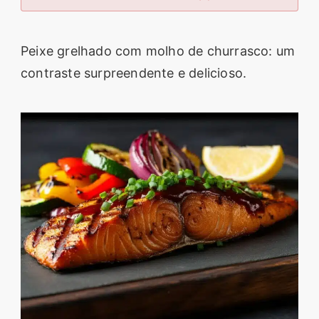
segredos valiosos e
receitas rápidas e fáceis
Peixe grelhado com molho de churrasco: um
que vão impressionar
contraste surpreendente e delicioso.
todos ao seu redor.
Transforme suas
refeições e inspire-se
agora mesmo!