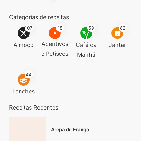
Categorias de receitas
107
18
59
82
A
Aperitivos
Almoço
Café da
Jantar
e Petiscos
Manhã
44
Lanches
Receitas Recentes
Arepa de Frango