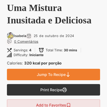
Descubra sobremesas
Uma Mistura
irresistíveis, refeições
Inusitada e Deliciosa
saudáveis e práticas,
além de dicas exclusivas
que vão facilitar sua
Isabela
25 de outubro de 2024
vida na cozinha. 🍰🥗
0 Comentários
Quer aprender a fazer
Servings:
4
Total Time:
30 mins
um almoço delicioso,
Difficulty:
Iniciante
um jantar especial ou
Calories:
320 kcal por porção
sobremesas de dar água
Jump To Recipe
na boca? Nós temos
tudo o que você
Print Recipe
precisa! Explore nosso
site e descubra técnicas
Add to Favorites
culinárias incríveis,