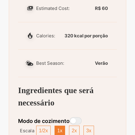
Estimated Cost:
R$ 60
Calories:
320 kcal por porção
Best Season:
Verão
Ingredientes que será
necessário
Modo de cozimento
Escala
1/2x
1x
2x
3x