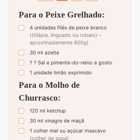
Para o Peixe Grelhado:
4
unidades
filés de peixe branco
((tilápia, linguado ou robalo) –
aproximadamente 800g)
30
ml
azeite
?
?
Sal e pimenta-do-reino a gosto
1
unidade
limão exprimido
Para o Molho de
Churrasco:
120
ml
ketchup
30
ml
vinagre de maçã
1
colher
mel ou açúcar mascavo
(colher de sopa)