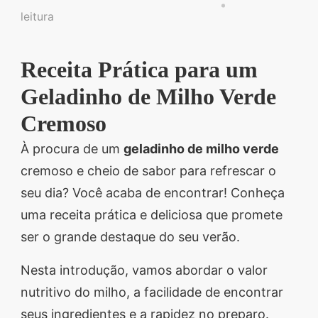
Descubra sobremesas
leitura
irresistíveis, refeições
saudáveis e práticas,
Receita Prática para um
além de dicas exclusivas
Geladinho de Milho Verde
que vão facilitar sua
vida na cozinha. 🍰🥗
Cremoso
Quer aprender a fazer
À procura de um
geladinho de milho verde
um almoço delicioso,
cremoso e cheio de sabor para refrescar o
um jantar especial ou
seu dia? Você acaba de encontrar! Conheça
sobremesas de dar água
uma receita prática e deliciosa que promete
na boca? Nós temos
ser o grande destaque do seu verão.
tudo o que você
Nesta introdução, vamos abordar o valor
precisa! Explore nosso
nutritivo do milho, a facilidade de encontrar
site e descubra técnicas
seus ingredientes e a rapidez no preparo.
culinárias incríveis,