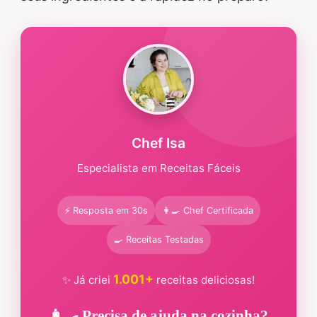
segredos valiosos e
receitas rápidas e fáceis
que vão impressionar
todos ao seu redor.
Transforme suas
refeições e inspire-se
Chef Isa
agora mesmo!
Especialista em Receitas Fáceis
⚡ Resposta em 30s
👩‍🍳 Chef Certificada
🍳 Receitas Testadas
1.001+
✨ Já criei
receitas deliciosas!
👩‍🍳 Precisa de ajuda na cozinha?