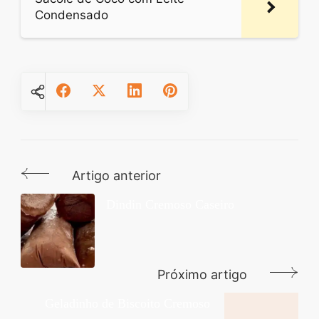
Condensado
Artigo anterior
Navegação
de
Dindin Cremoso Caseiro
post
Próximo artigo
Geladinho de Biscoito Cremoso