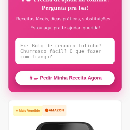
Pergunta pra Isa!
Receitas fáceis, dicas práticas, substituições...
Estou aqui pra te ajudar, querida!
👩‍🍳 Pedir Minha Receita Agora
🟠
AMAZON
⭐ Mais Vendido