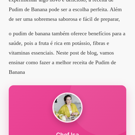
segredos valiosos e
Pudim de Banana pode ser a escolha perfeita. Além
receitas rápidas e fáceis
de ser uma sobremesa saborosa e fácil de preparar,
que vão impressionar
o pudim de banana também oferece benefícios para a
todos ao seu redor.
saúde, pois a fruta é rica em potássio, fibras e
Transforme suas
vitaminas essenciais. Neste post de blog, vamos
refeições e inspire-se
ensinar como fazer a melhor receita de Pudim de
agora mesmo!
Banana
Chef Isa